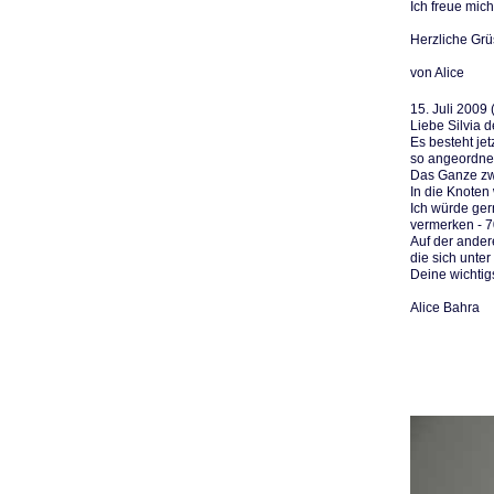
Ich freue mich
Herzliche Gr
von Alice
15. Juli 2009
Liebe Silvia 
Es besteht je
so angeordnet
Das Ganze zwi
In die Knoten
Ich würde ger
vermerken - 7
Auf der ander
die sich unte
Deine wichti
Alice Bahra