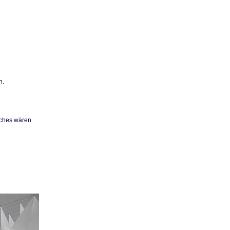
n.
lches wären