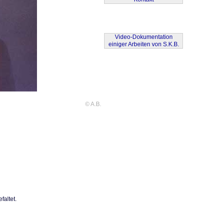
© A.B.
faltet.