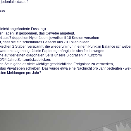
 jedenfalls darauf.
üsse
 (leicht abgeänderte Fassung)
der Faden ist gesponnen, das Gewebe angelegt.
tzt aus 7 doppelten Nylonfäden, jeweils mit 10 Knoten versehen
, dass sie ein scheinbares Geflecht aus 70 Folien bilden.
schen 2 Stäben verspannt, die wiederum nur in einem Punkt in Balance schwebe
 werden diagonal gefaltete Papiere gehängt, die sich frei bewegen.
ne auf der einen diagonalen Seite unsere Biografien in Kurzform
0/64 Jahre Zeit zurückzublicken.
en Seite gäbe es viele wichtige geschichtliche Ereignisse zu vermerken,
r das Privatleben schieben. Das würde etwa eine Nachricht pro Jahr bedeuten - we
gsten Meldungen pro Jahr?