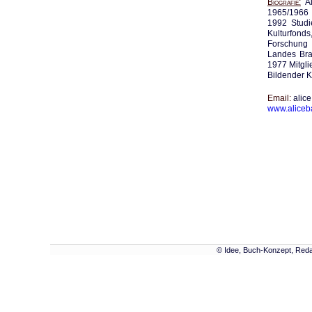
Biografie
Al
1965/1966 
1992 Studi
Kulturfonds
Forschung 
Landes Bra
1977 Mitgli
Bildender K
Email
alic
www.aliceb