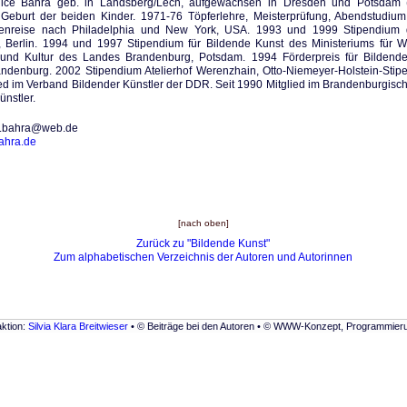
ice Bahra geb. in Landsberg/Lech, aufgewachsen in Dresden und Potsdam (
Geburt der beiden Kinder. 1971-76 Töpferlehre, Meisterprüfung, Abendstudium f
enreise nach Philadelphia und New York, USA. 1993 und 1999 Stipendium d
, Berlin. 1994 und 1997 Stipendium für Bildende Kunst des Ministeriums für W
und Kultur des Landes Brandenburg, Potsdam. 1994 Förderpreis für Bildend
ndenburg. 2002 Stipendium Atelierhof Werenzhain, Otto-Niemeyer-Holstein-Stipe
ed im Verband Bildender Künstler der DDR. Seit 1990 Mitglied im Brandenburgis
ünstler.
e.bahra@web.de
ahra.de
[nach oben]
Zurück zu "Bildende Kunst"
Zum alphabetischen Verzeichnis der Autoren und Autorinnen