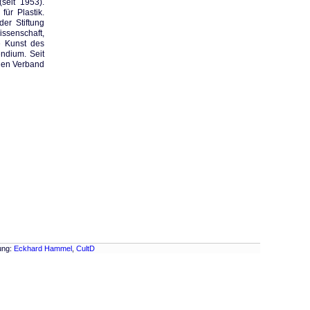
seit 1953).
ür Plastik.
er Stiftung
issenschaft,
e Kunst des
ndium. Seit
chen Verband