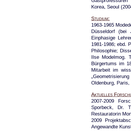
Gastprofessuren 
Korea, Seoul (200
Studium
1963-1965 Modede
Düsseldorf (bei
Einphasige Lehre
1981-1986; ebd. 
Philosophie; Diss
Ilse Modelmog. T
Bürgertums im 18
Mitarbeit im wis
„Geometrisierun
Oldenburg, Paris, 
Aktuelles Forsch
2007-2009 Forsc
Sporbeck, Dr. T
Restauratorin Mon
2009 Projektabsc
Angewandte Kunst