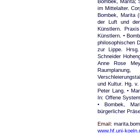
Bombek, Marita; S
im Mittelalter. Co
Bombek, Marita (
der Luft und de
Künstlern. Praxi
Künstlern. • Bom
philosophischen D
zur Lippe. Hrsg.
Schneider Hoheng
Anne Rose Meye
Raumplanung, T
Verschleierungsta
und Kultur. Hg. v
Peter Lang. • Ma
In: Offene Syste
• Bombek, Marit
bürgerlicher Präse
Email
marita.bom
www.hf.uni-koeln.