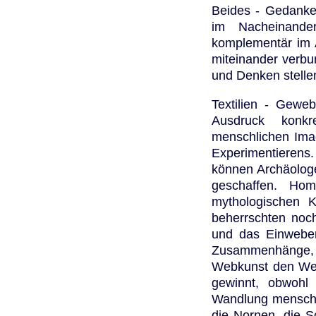
Beides - Gedanken
im Nacheinande
komplementär im 
miteinander verbu
und Denken stelle
Textilien - Gewebe
Ausdruck konk
menschlichen Imag
Experimentierens
können Archäolog
geschaffen. Ho
mythologischen K
beherrschten noc
und das Einweben
Zusammenhänge, 
Webkunst den Wett
gewinnt, obwohl
Wandlung menschl
die Nornen, die S