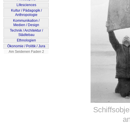
Schiffsobj
a