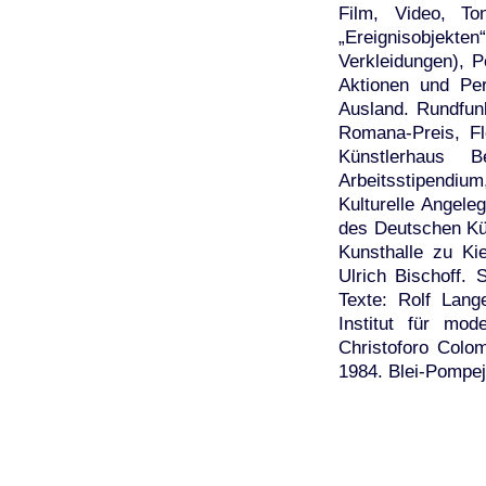
Film, Video, To
„Ereignisobjekte
Verkleidungen), P
Aktionen und Per
Ausland. Rundfunk
Romana-Preis, Fl
Künstlerhaus B
Arbeitsstipendi
Kulturelle Angele
des Deutschen Kün
Kunsthalle zu Kie
Ulrich Bischoff.
Texte: Rolf Lang
Institut für mo
Christoforo Colo
1984. Blei-Pompeji