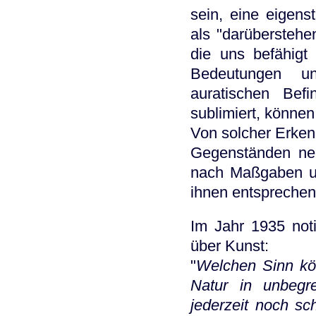
sein, eine eigens
als "darüberstehe
die uns befähigt
Bedeutungen un
auratischen Bef
sublimiert, können
Von solcher Erken
Gegenständen neu
nach Maßgaben un
ihnen entsprechen
Im Jahr 1935 not
über Kunst:
Welchen Sinn kön
Natur in unbeg
jederzeit noch sc