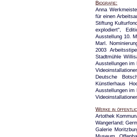
Biografie
Anna Werkmeister
für einen Arbeitsa
Stiftung Kulturfo
explodiert", Ed
Ausstellung 10. 
Marl. Nominierun
2003 Arbeitsstip
Stadtmühle Willi
Ausstellungen im
Videoinstallation
Deutsche Botsch
Künstlerhaus Ho
Ausstellungen im
Videoinstallatione
Werke in öffentl
Artothek Kommuna
Wangerland; Germ
Galerie Moritzbur
Museum Offenbac